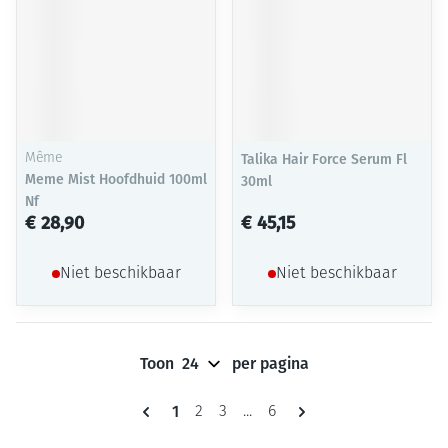
Même
Talika Hair Force Serum Fl
Meme Mist Hoofdhuid 100ml
30ml
Nf
€ 28,90
€ 45,15
Niet beschikbaar
Niet beschikbaar
Toon
per pagina
Pagina's
U lees momenteel pagina
1
Pagina
Pagina
Pagina
2
3
...
6