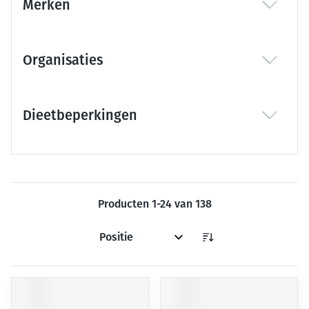
Merken
filter
Organisaties
filter
Dieetbeperkingen
filter
Producten
1
-
24
van
138
Sorteer op: