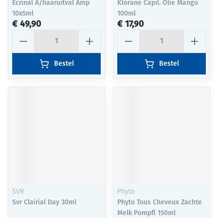
Ecrinal A/haaruitval Amp
Klorane Capil. Olie Mango
10x5ml
100ml
€ 49,90
€ 17,90
Aantal
Aantal
Bestel
Bestel
SVR
Phyto
Svr Clairial Day 30ml
Phyto Tous Cheveux Zachte
Melk Pompfl 150ml