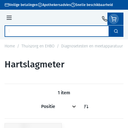
Ga naar de inhoud
Veilige betalingen
Apothekersadvies
Snelle beschikbaarheid
Menu
Zoek
Product, merk, categorie...
Home
/
Thuiszorg en EHBO
/
Diagnosetesten en meetapparatuur
/
Hartslagmeter
1
item
Sorteer op: