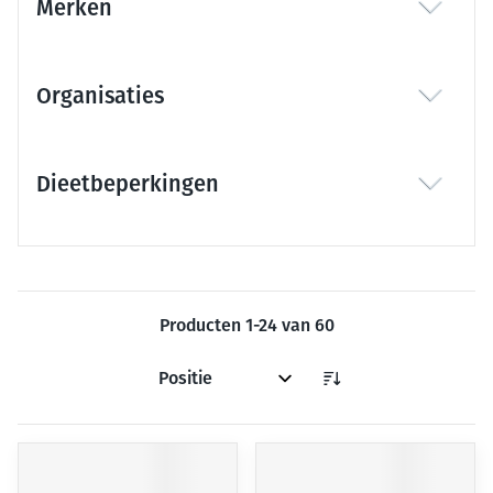
Merken
filter
Organisaties
filter
Dieetbeperkingen
filter
Producten
1
-
24
van
60
Sorteer op: