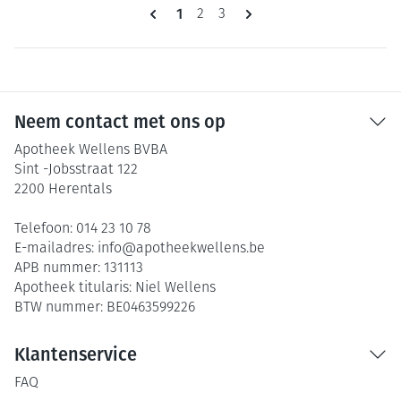
Pagina's
U lees momenteel pagina
1
Pagina
Pagina
2
3
Neem contact met ons op
Apotheek Wellens BVBA
Sint -Jobsstraat 122
2200
Herentals
Telefoon:
014 23 10 78
E-mailadres:
info@
apotheekwellens.be
APB nummer:
131113
Apotheek titularis:
Niel Wellens
BTW nummer:
BE0463599226
Klantenservice
FAQ