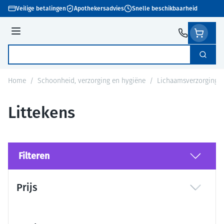
Ga naar de inhoud
Veilige betalingen
Apothekersadvies
Snelle beschikbaarheid
Menu
Zoek
Product, merk, categorie...
Home
/
Schoonheid, verzorging en hygiëne
/
Lichaamsverzorging
Littekens
Filteren
Doorgaan naar productlijst
Prijs
filter