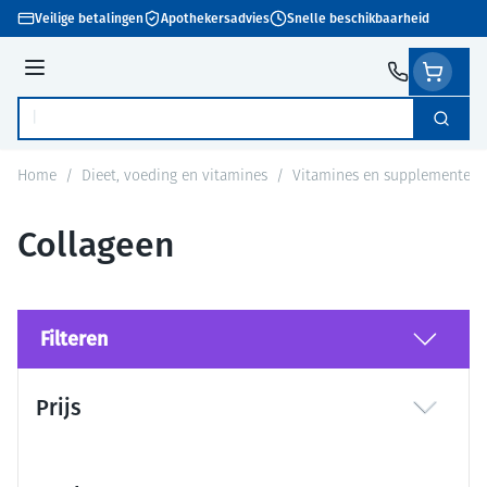
Ga naar de inhoud
Veilige betalingen
Apothekersadvies
Snelle beschikbaarheid
Menu
Zoek
Product, merk, categorie...
Home
/
Dieet, voeding en vitamines
/
Vitamines en supplementen
Collageen
Filteren
Doorgaan naar productlijst
Prijs
filter