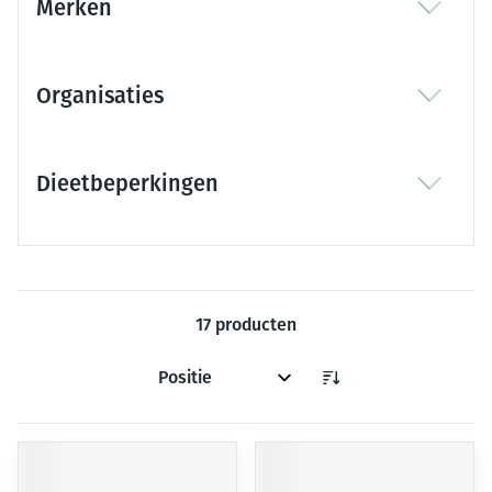
Merken
filter
Organisaties
filter
Dieetbeperkingen
filter
17
producten
Sorteer op: