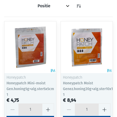
Sorteer op:
Honeypatch
Honeypatch
Honeypatch Mini-moist
Honeypatch Moist
Gen.honing5g+alg.ster5x5cm
Genez.honing20g+alg.ster10x10
1
1
€ 4,75
€ 8,94
Aantal
Aantal