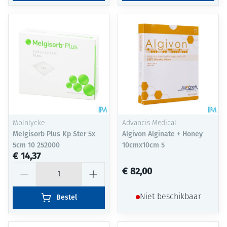
Molnlycke
Advancis Medical
Melgisorb Plus Kp Ster 5x
Algivon Alginate + Honey
5cm 10 252000
10cmx10cm 5
€ 14,37
Aantal
€ 82,00
Bestel
Niet beschikbaar