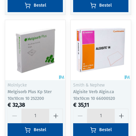
Bestel
Bestel
Molnlycke
Smith & Nephew
Melgisorb Plus Kp Ster
Algisite Verb Algin.ca
10x10cm 10 252200
10x10cm 10 66000520
€ 32,38
€ 35,11
Aantal
Aantal
Bestel
Bestel