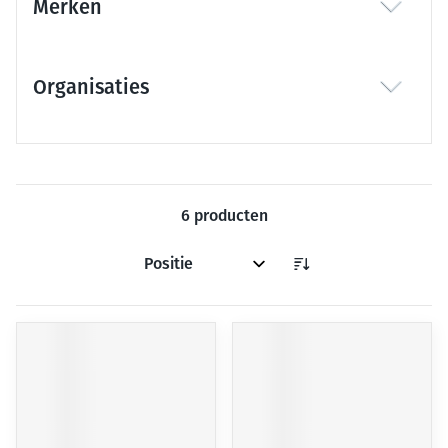
Merken
filter
Organisaties
filter
6
producten
Sorteer op: