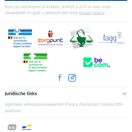
Door op inschrijven te klikken, schrijft u zich in voor onze
nieuwsbrief en gaat u akkoord met onze
privacy policy
.
Juridische links
Algemene verkoopsvoorwaarden
Privacy disclaimer
Cookies
ODR-
platform