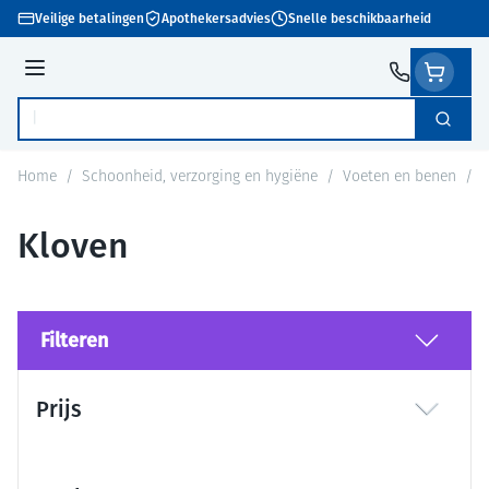
Ga naar de inhoud
Veilige betalingen
Apothekersadvies
Snelle beschikbaarheid
Menu
Zoek
Product, merk, categorie...
Home
/
Schoonheid, verzorging en hygiëne
/
Voeten en benen
/
K
Kloven
Filteren
Doorgaan naar productlijst
Prijs
filter