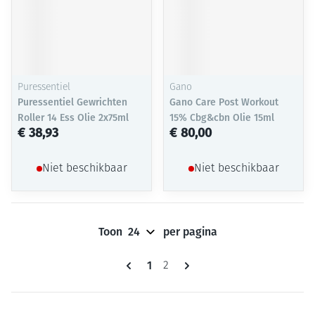
Puressentiel
Gano
Puressentiel Gewrichten
Gano Care Post Workout
Roller 14 Ess Olie 2x75ml
15% Cbg&cbn Olie 15ml
€ 38,93
€ 80,00
Niet beschikbaar
Niet beschikbaar
Toon
per pagina
Pagina's
U lees momenteel pagina
1
Pagina
2