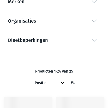
Merken
filter
Organisaties
filter
Dieetbeperkingen
filter
Producten
1
-
24
van
25
Sorteer op: