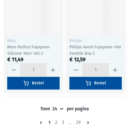
Mam
Philips
Mam Perfect Fopspeen
Philips Avent Fopspeen +0m
Silicone 16m+ Uni 2
Soothie Boy 2
€ 11,49
€ 12,59
Aantal
Aantal
Bestel
Bestel
Toon
per pagina
Pagina's
U lees momenteel pagina
1
Pagina
Pagina
Pagina
2
3
...
29