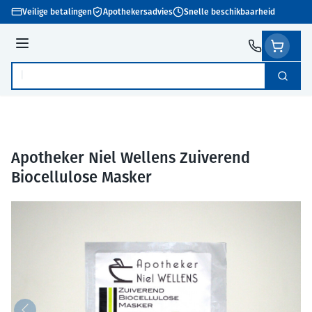
Ga naar de inhoud
Veilige betalingen
Apothekersadvies
Snelle beschikbaarheid
Menu
Zoek
Product, merk, categorie...
Apotheker Niel Wellens Zuiverend
Biocellulose Masker