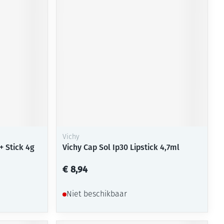
rende
Parfums en
geurproducten
Vichy
 Stick 4g
Vichy Cap Sol Ip30 Lipstick 4,7ml
CBD
€ 8,94
Niet beschikbaar