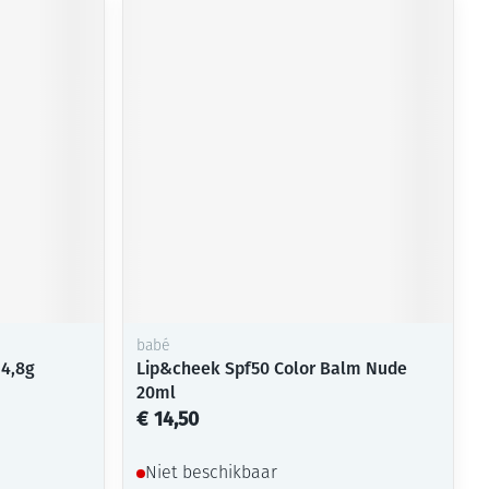
babé
 4,8g
Lip&cheek Spf50 Color Balm Nude
20ml
€ 14,50
Niet beschikbaar