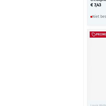
€ 7,43
Niet be
PROM
Louis Wid