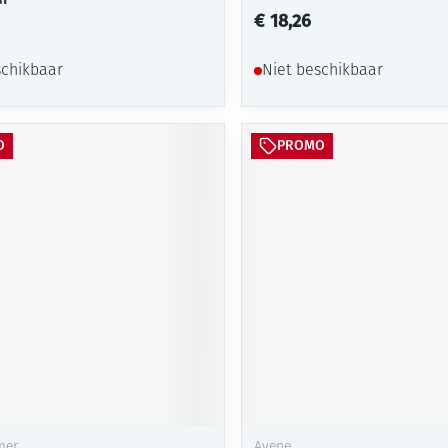
€ 18,26
schikbaar
Niet beschikbaar
O
PROMO
mer
Avene