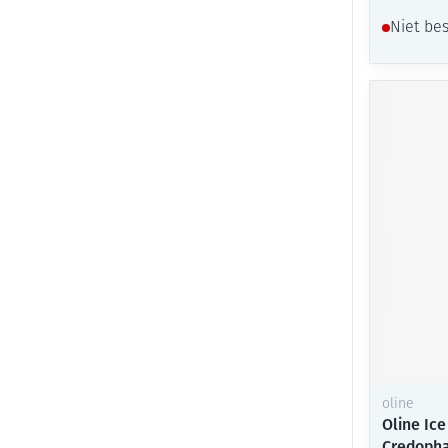
Niet be
oline
Oline Ice
Credoph