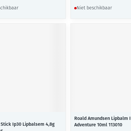
schikbaar
Niet beschikbaar
Roald Amundsen Lipbalm I
 Stick Ip30 Lipbalsem 4,8g
Adventure 10ml 113010
ar