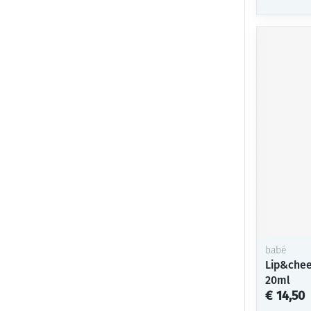
babé
Lip&chee
20ml
€ 14,50