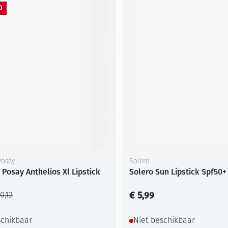
O
Posay
Solero
Posay Anthelios Xl Lipstick
Solero Sun Lipstick Spf50+
€ 5,99
0,12
schikbaar
Niet beschikbaar