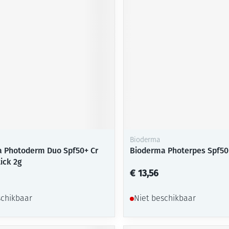
Mondmaskers
ging
Supplementen
Insectenwe
middelen
ssen
-
id
Bioderma
 Photoderm Duo Spf50+ Cr
Bioderma Photerpes Spf50+
ick 2g
Zelfbruiner
Scheren
€ 13,56
schikbaar
Niet beschikbaar