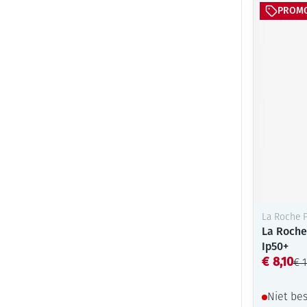
PROM
La Roche 
La Roche 
Ip50+
€ 8,10
€ 1
Niet be