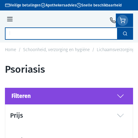
Ga naar de inhoud
Veilige betalingen
Apothekersadvies
Snelle beschikbaarheid
Menu
Zoek
Product, merk, categorie...
Home
/
Schoonheid, verzorging en hygiëne
/
Lichaamsverzorging
Psoriasis
Filteren
Doorgaan naar productlijst
Prijs
filter