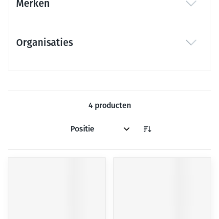
Merken
filter
Organisaties
filter
4
producten
Sorteer op: