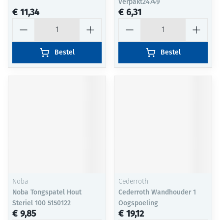
Verpakt24749
€ 11,34
€ 6,31
Aantal
Aantal
Bestel
Bestel
Noba
Cederroth
Noba Tongspatel Hout
Cederroth Wandhouder 1
Steriel 100 5150122
Oogspoeling
€ 9,85
€ 19,12