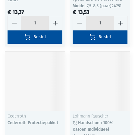
Middel 7,5-8,5 (paar)24751
€ 13,37
€ 13,53
Aantal
Aantal
Bestel
Bestel
Cederroth
Lohmann Rauscher
Cederroth Protectiepakket
Tg Handschoen 100%
Katoen Individueel