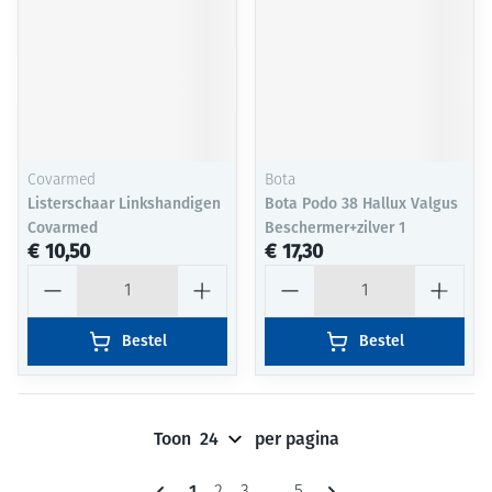
Covarmed
Bota
Listerschaar Linkshandigen
Bota Podo 38 Hallux Valgus
Covarmed
Beschermer+zilver 1
€ 10,50
€ 17,30
Aantal
Aantal
Bestel
Bestel
Toon
per pagina
Pagina's
U lees momenteel pagina
1
Pagina
Pagina
Pagina