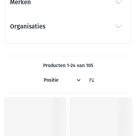
Merken
filter
Organisaties
filter
Producten
1
-
24
van
105
Sorteer op: