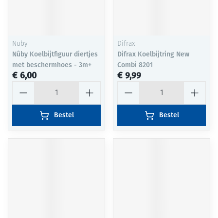
Nuby
Difrax
Nûby Koelbijtfiguur diertjes
Difrax Koelbijtring New
met beschermhoes - 3m+
Combi 8201
€ 6,00
€ 9,99
Aantal
Aantal
Bestel
Bestel