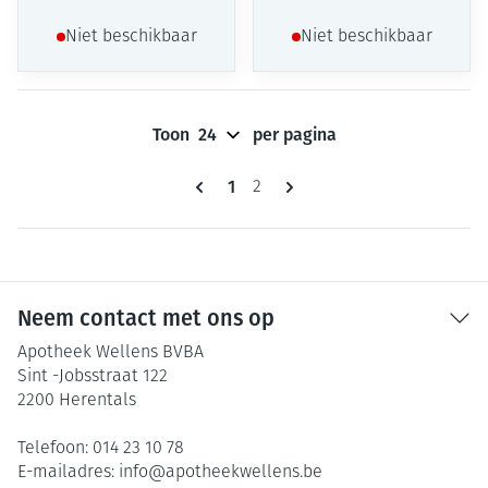
Niet beschikbaar
Niet beschikbaar
Toon
per pagina
Pagina's
U lees momenteel pagina
1
Pagina
2
Neem contact met ons op
Apotheek Wellens BVBA
Sint -Jobsstraat 122
2200
Herentals
Telefoon:
014 23 10 78
E-mailadres:
info@
apotheekwellens.be