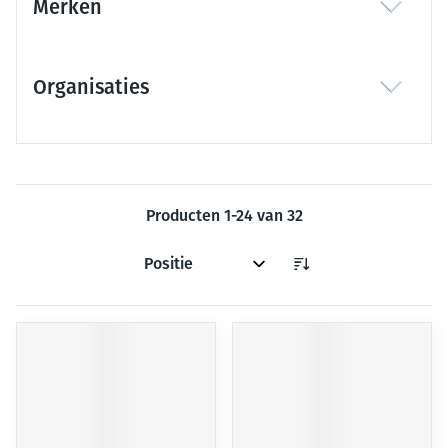
Merken
filter
Organisaties
filter
Producten
1
-
24
van
32
Sorteer op: