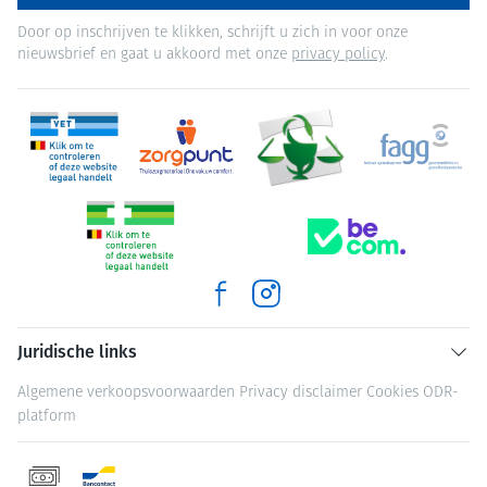
Door op inschrijven te klikken, schrijft u zich in voor onze
nieuwsbrief en gaat u akkoord met onze
privacy policy
.
Juridische links
Algemene verkoopsvoorwaarden
Privacy disclaimer
Cookies
ODR-
platform