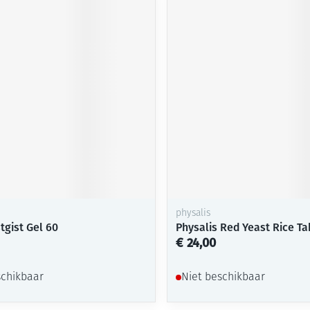
Mondmaskers
ging
Supplementen
Insectenwe
middelen
ssen
-
id
physalis
Zelfbruiner
Scheren
tgist Gel 60
Physalis Red Yeast Rice Ta
€ 24,00
schikbaar
Niet beschikbaar