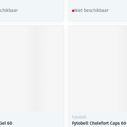
schikbaar
Niet beschikbaar
Fytobell
Gel 60
Fytobell Cholefort Caps 60