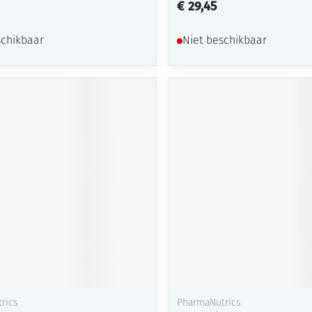
€ 29,45
schikbaar
Niet beschikbaar
rics
PharmaNutrics