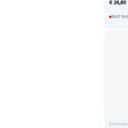
€ 26,80
Niet be
PharmaNut