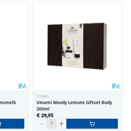
Umami
amsmelk
Umami Woody Lemons Giftset Body
200ml
€ 29,95
Aantal