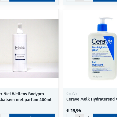
r Niel Wellens Bodypro
CeraVe
Cerave Melk Hydraterend 
sbalsem met parfum 400ml
€ 19,94
Aantal