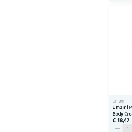
Umami
Umami Pu
Body Cr
€ 18,47
Aantal