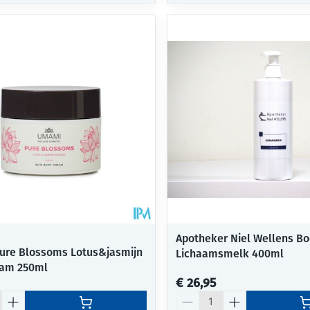
Apotheker Niel Wellens B
re Blossoms Lotus&jasmijn
Lichaamsmelk 400ml
eam 250ml
€ 26,95
Aantal