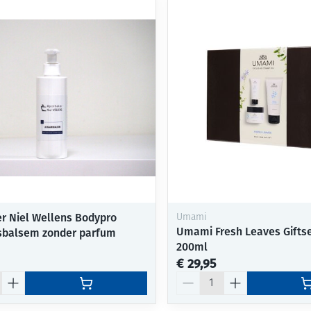
Mondmaskers
ging
Supplementen
Insectenwe
middelen
ssen
-
id
r Niel Wellens Bodypro
Umami
Umami Fresh Leaves Gifts
sbalsem zonder parfum
200ml
Zelfbruiner
Scheren
€ 29,95
Aantal