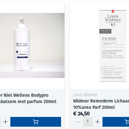
r Niel Wellens Bodypro
Louis Widmer
Widmer Remederm Licha
sbalsem met parfum 200ml
10%urea Parf 200ml
€ 24,50
Aantal