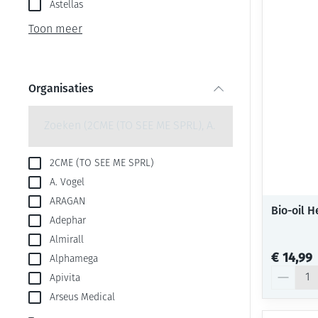
Aerosol toestel
kloven
Astellas
Creme, gel en s
Aerosol accesso
Blaren
Toon meer
Zuurstof
Eelt
Ademhalingsste
Eksteroog - lik
Organisaties
Toon meer
filter
Spieren en gew
Specifiek voor
Naalden en spu
2CME (TO SEE ME SPRL)
A. Vogel
Infecties
Lichaamsverzor
Spuiten
ARAGAN
Bio-oil H
Deodorant
Oplossing voor 
Adephar
Gezichtsverzorg
Naalden
Luizen
Almirall
€ 14,99
Alphamega
Naalden voor in
Aantal
pennaalden
Apivita
Diagnostica
Arseus Medical
Toon meer