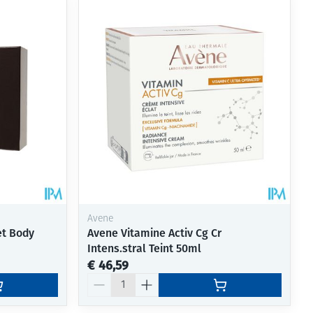
rende
Parfums en
geurproducten
Avene
et Body
Avene Vitamine Activ Cg Cr
Intens.stral Teint 50ml
CBD
€ 46,59
Aantal