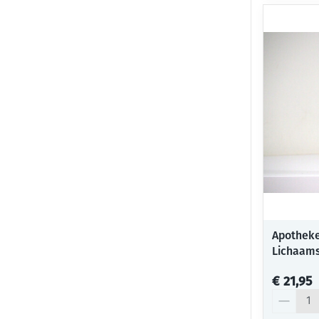
Apotheke
Lichaam
€ 21,95
Aantal