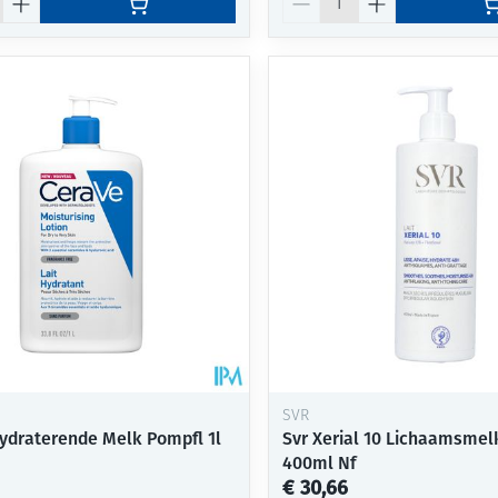
SVR
ydraterende Melk Pompfl 1l
Svr Xerial 10 Lichaamsmel
400ml Nf
€ 30,66