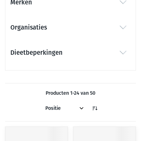
Merken
filter
Organisaties
filter
Dieetbeperkingen
filter
Producten
1
-
24
van
50
Sorteer op: