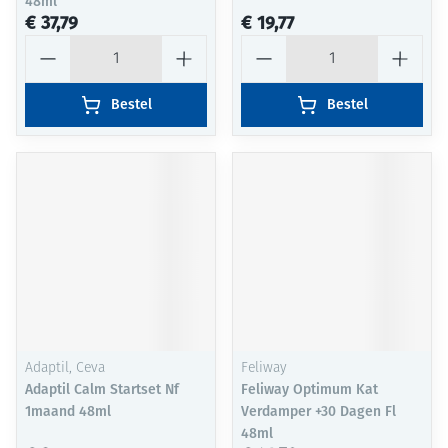
48ml
€ 37,79
€ 19,77
Aantal
Aantal
Bestel
Bestel
Adaptil, Ceva
Feliway
Adaptil Calm Startset Nf
Feliway Optimum Kat
1maand 48ml
Verdamper +30 Dagen Fl
48ml