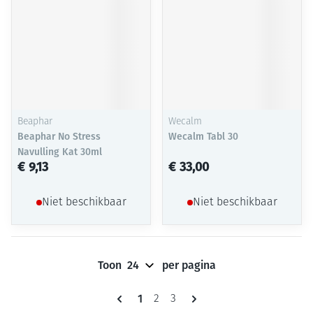
Beaphar
Wecalm
Beaphar No Stress
Wecalm Tabl 30
Navulling Kat 30ml
€ 9,13
€ 33,00
Niet beschikbaar
Niet beschikbaar
Toon
per pagina
Pagina's
U lees momenteel pagina
1
Pagina
Pagina
2
3