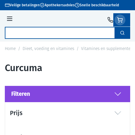
Ga naar de inhoud
Veilige betalingen
Apothekersadvies
Snelle beschikbaarheid
Menu
Zoek
Product, merk, categorie...
Home
/
Dieet, voeding en vitamines
/
Vitamines en supplementen
Curcuma
Filteren
Doorgaan naar productlijst
Prijs
filter