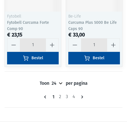
Fytobell
Be-Life
Fytobell Curcuma Forte
Curcuma Plus 5000 Be Life
Comp 90
Caps 90
€ 23,15
€ 33,00
Aantal
Aantal
Bestel
Bestel
Toon
per pagina
Pagina's
U lees momenteel pagina
1
Pagina
Pagina
Pagina
2
3
4