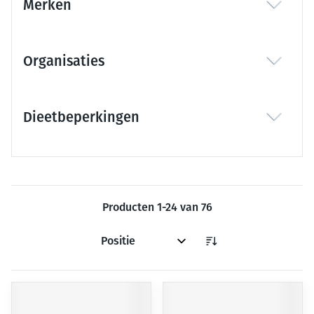
Merken
filter
Organisaties
filter
Dieetbeperkingen
filter
Producten
1
-
24
van
76
Sorteer op: