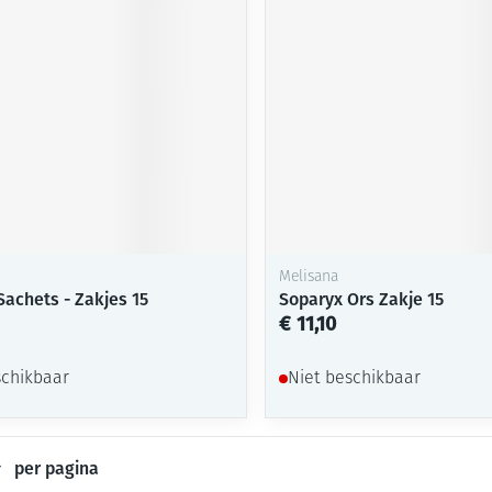
Mondmaskers
ging
Supplementen
Insectenwe
middelen
ssen
-
id
Melisana
Sachets - Zakjes 15
Soparyx Ors Zakje 15
€ 11,10
Zelfbruiner
Scheren
schikbaar
Niet beschikbaar
per pagina