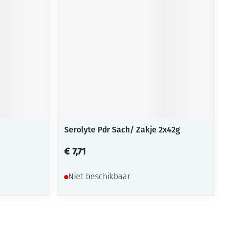
rende
Parfums en
geurproducten
Serolyte Pdr Sach/ Zakje 2x42g
€ 7,71
CBD
Niet beschikbaar