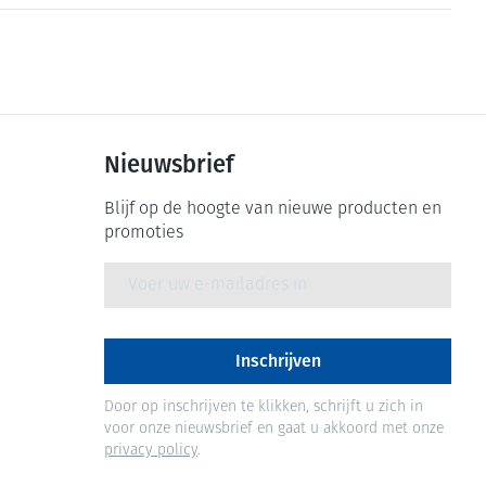
Nieuwsbrief
Blijf op de hoogte van nieuwe producten en
promoties
E-mail adres
Inschrijven
Door op inschrijven te klikken, schrijft u zich in
voor onze nieuwsbrief en gaat u akkoord met onze
privacy policy
.