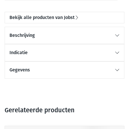
Bekijk alle producten van Jobst
Beschrijving
Indicatie
Gegevens
Gerelateerde producten
Druk op om naar carrouselnavigatie te gaan
Navigeren door de elementen van de carrousel is mogelijk me
Druk om carrousel over te slaan