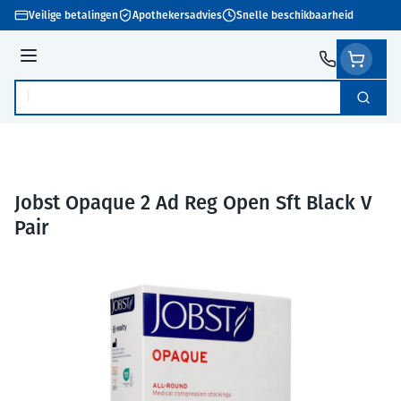
Ga naar de inhoud
Veilige betalingen
Apothekersadvies
Snelle beschikbaarheid
Menu
Zoek
Product, merk, categorie...
Jobst Opaque 2 Ad Reg Open Sft Black V
Pair