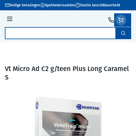
Ga naar de inhoud
Veilige betalingen
Apothekersadvies
Snelle beschikbaarheid
Menu
Zoek
Product, merk, categorie...
Vt Micro Ad C2 g/teen Plus Long Caramel
S