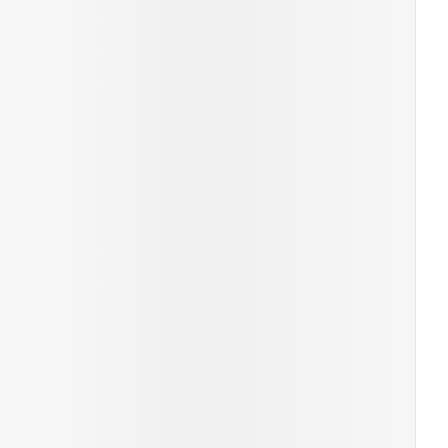
rende
Parfums en
geurproducten
CBD