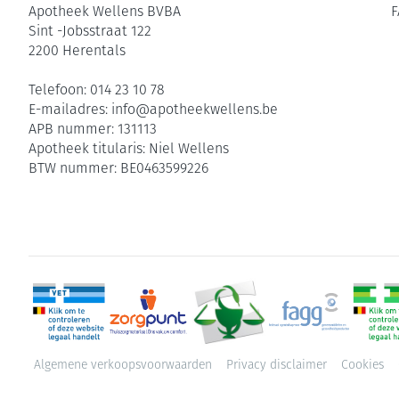
Apotheek Wellens BVBA
F
Sint -Jobsstraat 122
2200
Herentals
Telefoon:
014 23 10 78
E-mailadres:
info@
apotheekwellens.be
APB nummer:
131113
Apotheek titularis:
Niel Wellens
BTW nummer:
BE0463599226
Algemene verkoopsvoorwaarden
Privacy disclaimer
Cookies