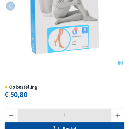
Bota Tovarix 20/i Kous Ad+p 
Op bestelling
€ 50,80
Aantal
Bestel