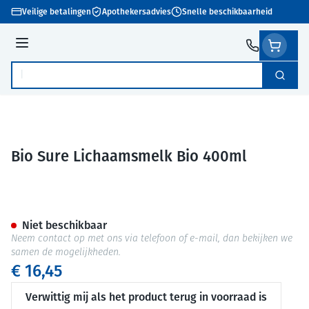
Ga naar de inhoud
Veilige betalingen
Apothekersadvies
Snelle beschikbaarheid
Menu
Zoek
Product, merk, categorie...
Bio Sure Lichaamsmelk Bio 400ml
Bio Sure Lichaamsmelk Bio 4
Niet beschikbaar
Neem contact op met ons via telefoon of e-mail, dan bekijken we
samen de mogelijkheden.
€ 16,45
Verwittig mij als het product terug in voorraad is