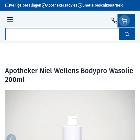
Ga naar de inhoud
Veilige betalingen
Apothekersadvies
Snelle beschikbaarheid
Menu
Zoek
Product, merk, categorie...
Apotheker Niel Wellens Bodypro Wasolie
200ml