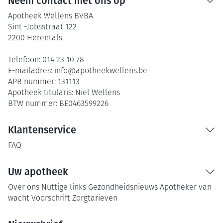
Neem contact met ons op
Apotheek Wellens BVBA
Sint -Jobsstraat 122
2200
Herentals
Telefoon:
014 23 10 78
E-mailadres:
info@
apotheekwellens.be
APB nummer:
131113
Apotheek titularis:
Niel Wellens
BTW nummer:
BE0463599226
Klantenservice
FAQ
Uw apotheek
Over ons
Nuttige links
Gezondheidsnieuws
Apotheker van
wacht
Voorschrift
Zorgtarieven