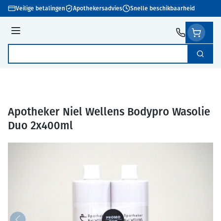
Ga naar de inhoud
Veilige betalingen
Apothekersadvies
Snelle beschikbaarheid
Menu
Zoek
Product, merk, categorie...
Apotheker Niel Wellens Bodypro Wasolie
Duo 2x400ml