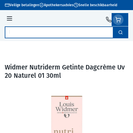
Ga naar de inhoud
Veilige betalingen
Apothekersadvies
Snelle beschikbaarheid
Menu
Zoek
Product, merk, categorie...
Widmer Nutriderm Getinte Dagcrème Uv
20 Naturel 01 30ml