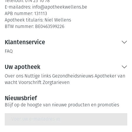
Telefoon:
014 23 10 78
E-mailadres:
info@
apotheekwellens.be
APB nummer:
131113
Apotheek titularis:
Niel Wellens
BTW nummer:
BE0463599226
Klantenservice
FAQ
Uw apotheek
Over ons
Nuttige links
Gezondheidsnieuws
Apotheker van
wacht
Voorschrift
Zorgtarieven
Nieuwsbrief
Blijf op de hoogte van nieuwe producten en promoties
E-mail adres