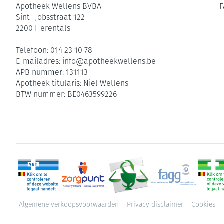
Apotheek Wellens BVBA
F
Sint -Jobsstraat 122
2200
Herentals
Telefoon:
014 23 10 78
E-mailadres:
info@
apotheekwellens.be
APB nummer:
131113
Apotheek titularis:
Niel Wellens
BTW nummer:
BE0463599226
Algemene verkoopsvoorwaarden
Privacy disclaimer
Cookies