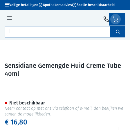
Ga naar de inhoud
Veilige betalingen
Apothekersadvies
Snelle beschikbaarheid
Menu
Zoek
Product, merk, categorie...
Sensidiane Gemengde Huid Creme Tube
40ml
Sensidiane Gemengde Huid C
Niet beschikbaar
Neem contact op met ons via telefoon of e-mail, dan bekijken we
samen de mogelijkheden.
€ 16,80