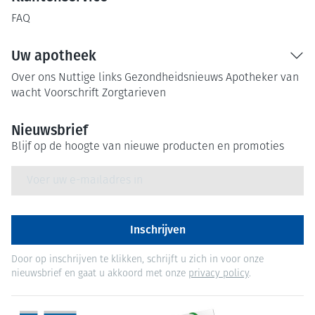
FAQ
Uw apotheek
Over ons
Nuttige links
Gezondheidsnieuws
Apotheker van
wacht
Voorschrift
Zorgtarieven
Nieuwsbrief
Blijf op de hoogte van nieuwe producten en promoties
E-mail adres
Inschrijven
Door op inschrijven te klikken, schrijft u zich in voor onze
nieuwsbrief en gaat u akkoord met onze
privacy policy
.