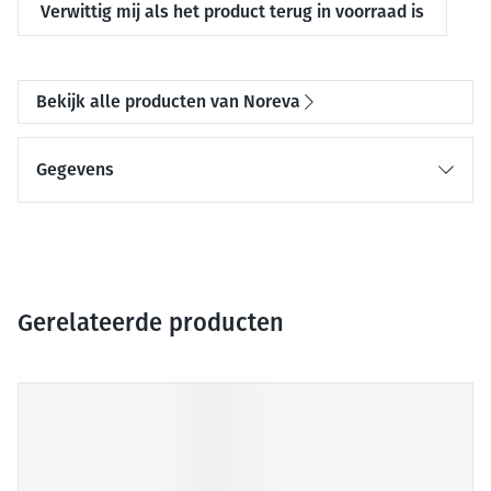
Verwittig mij als het product terug in voorraad is
Bekijk alle producten van Noreva
Gegevens
Gerelateerde producten
Druk op om naar carrouselnavigatie te gaan
Navigeren door de elementen van de carrousel is mogelijk me
Druk om carrousel over te slaan