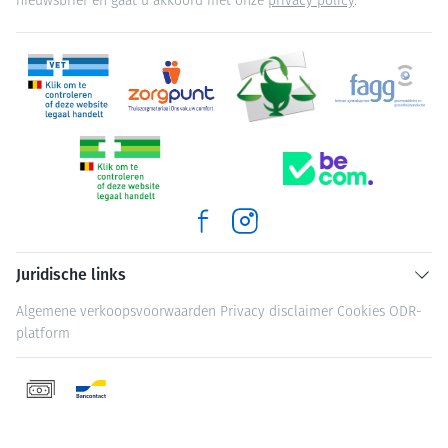
nieuwsbrief en gaat u akkoord met onze
privacy policy
.
Juridische links
Algemene verkoopsvoorwaarden
Privacy disclaimer
Cookies
ODR-
platform