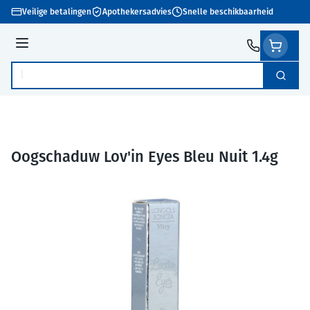
Ga naar de inhoud
Veilige betalingen
Apothekersadvies
Snelle beschikbaarheid
Menu
Zoek
Product, merk, categorie...
Oogschaduw Lov'in Eyes Bleu Nuit 1.4g