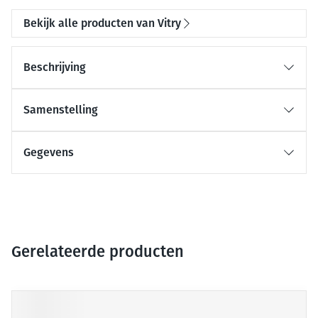
Bekijk alle producten van Vitry
Beschrijving
Samenstelling
Gegevens
Gerelateerde producten
Druk op om naar carrouselnavigatie te gaan
Navigeren door de elementen van de carrousel is mogelijk me
Druk om carrousel over te slaan