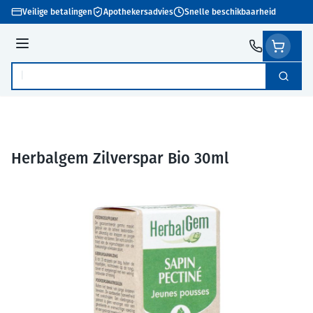
Ga naar de inhoud
Veilige betalingen
Apothekersadvies
Snelle beschikbaarheid
Menu
Zoek
Product, merk, categorie...
Herbalgem Zilverspar Bio 30ml