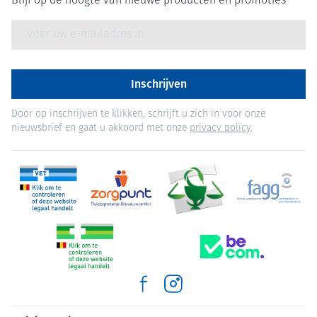
Blijf op de hoogte van nieuwe producten en promoties
E-mail adres
Inschrijven
Door op inschrijven te klikken, schrijft u zich in voor onze
nieuwsbrief en gaat u akkoord met onze
privacy policy
.