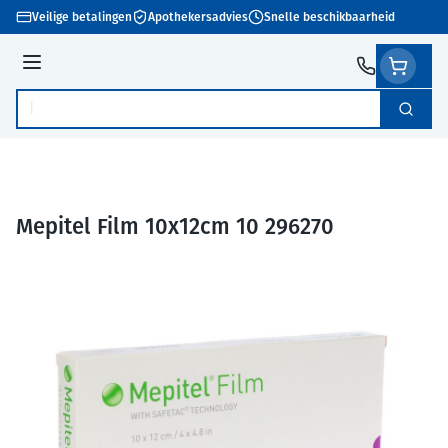
Ga naar de inhoud
Veilige betalingen
Apothekersadvies
Snelle beschikbaarheid
Menu
Zoek
Product, merk, categorie...
Mepitel Film 10x12cm 10 296270