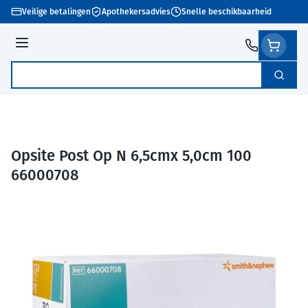
Ga naar de inhoud
Veilige betalingen
Apothekersadvies
Snelle beschikbaarheid
Menu
Zoek
Product, merk, categorie...
Opsite Post Op N 6,5cmx 5,0cm 100
66000708