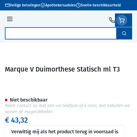
Ga naar de inhoud
Veilige betalingen
Apothekersadvies
Snelle beschikbaarheid
Menu
Zoek
Product, merk, categorie...
Marque V Duimorthese Statisch ml T3
Marque V Duimorthese Statisc
Niet beschikbaar
Neem contact op met ons via telefoon of e-mail, dan bekijken we
samen de mogelijkheden.
€ 43,32
Verwittig mij als het product terug in voorraad is