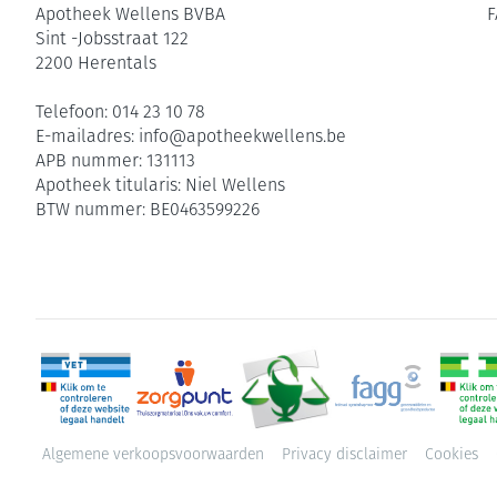
Apotheek Wellens BVBA
F
Sint -Jobsstraat 122
2200
Herentals
Telefoon:
014 23 10 78
E-mailadres:
info@
apotheekwellens.be
APB nummer:
131113
Apotheek titularis:
Niel Wellens
BTW nummer:
BE0463599226
Algemene verkoopsvoorwaarden
Privacy disclaimer
Cookies