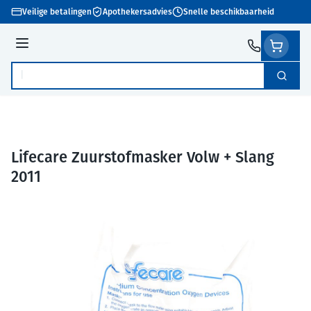
Ga naar de inhoud
Veilige betalingen
Apothekersadvies
Snelle beschikbaarheid
Menu
Zoek
Product, merk, categorie...
Lifecare Zuurstofmasker Volw + Slang
2011