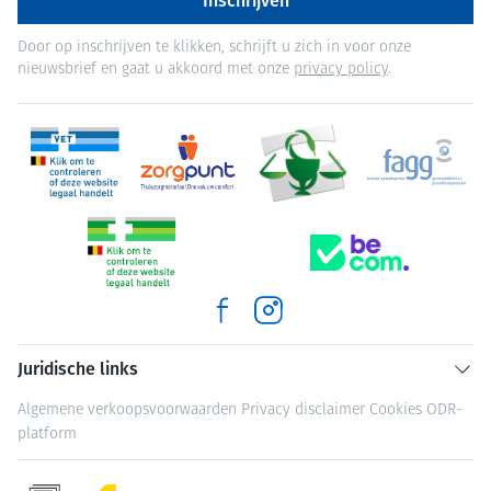
Inschrijven
Door op inschrijven te klikken, schrijft u zich in voor onze
nieuwsbrief en gaat u akkoord met onze
privacy policy
.
Juridische links
Algemene verkoopsvoorwaarden
Privacy disclaimer
Cookies
ODR-
platform