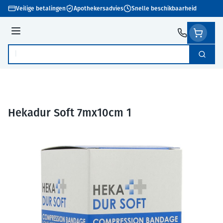
Ga naar de inhoud
Veilige betalingen
Apothekersadvies
Snelle beschikbaarheid
Menu
Zoek
Product, merk, categorie...
Hekadur Soft 7mx10cm 1