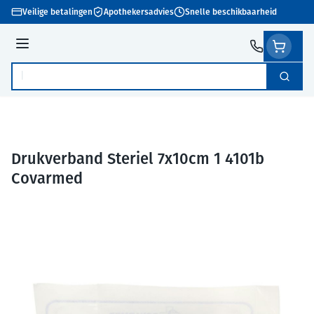
Ga naar de inhoud
Veilige betalingen
Apothekersadvies
Snelle beschikbaarheid
Menu
Zoek
Product, merk, categorie...
Drukverband Steriel 7x10cm 1 4101b
Covarmed