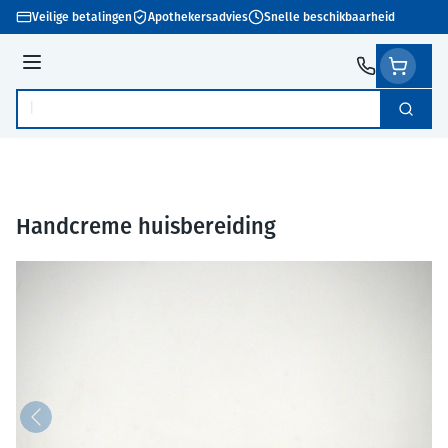
Ga naar de inhoud
Veilige betalingen
Apothekersadvies
Snelle beschikbaarheid
Menu
Zoek
Product, merk, categorie...
Handcreme huisbereiding