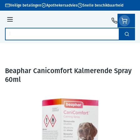
Ga naar de inhoud
Veilige betalingen
Apothekersadvies
Snelle beschikbaarheid
Menu
Zoek
Product, merk, categorie...
Beaphar Canicomfort Kalmerende Spray
60ml