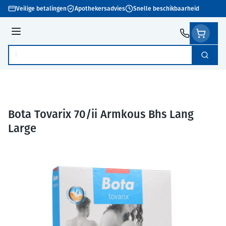
Ga naar de inhoud
Veilige betalingen
Apothekersadvies
Snelle beschikbaarheid
Menu
Zoek
Product, merk, categorie...
Bota Tovarix 70/ii Armkous Bhs Lang
Large