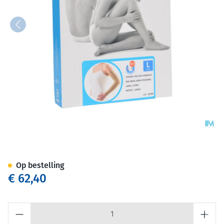
Bota Tovarix 70/ii Armkous B
Op bestelling
€ 62,40
Aantal