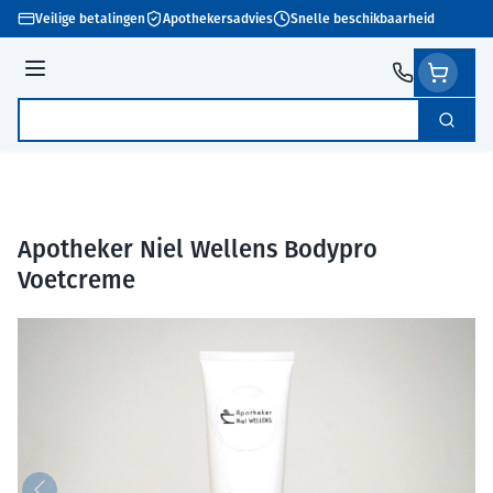
Ga naar de inhoud
Veilige betalingen
Apothekersadvies
Snelle beschikbaarheid
Menu
Zoek
Product, merk, categorie...
Apotheker Niel Wellens Bodypro
Voetcreme