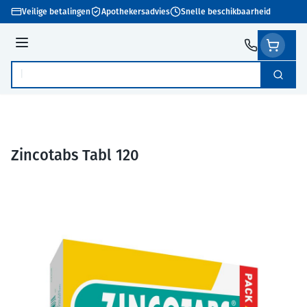
Ga naar de inhoud
Veilige betalingen
Apothekersadvies
Snelle beschikbaarheid
Menu
Zoek
Product, merk, categorie...
Zincotabs Tabl 120