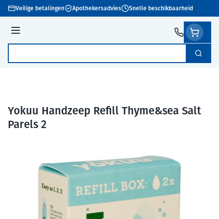
Ga naar de inhoud
Veilige betalingen
Apothekersadvies
Snelle beschikbaarheid
Menu
Zoek
Product, merk, categorie...
Yokuu Handzeep Refill Thyme&sea Salt
Parels 2