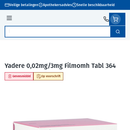
Ga naar de inhoud
Veilige betalingen
Apothekersadvies
Snelle beschikbaarheid
Menu
Zoek
Product, merk, categorie...
Yadere 0,02mg/3mg Filmomh Tabl 364
Geneesmiddel
Op voorschrift