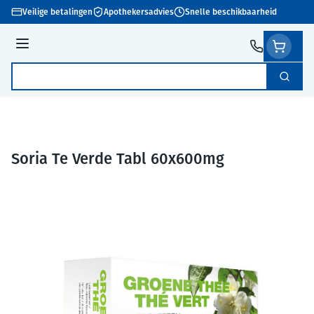
Ga naar de inhoud
Veilige betalingen
Apothekersadvies
Snelle beschikbaarheid
Menu
Zoek
Product, merk, categorie...
Soria Te Verde Tabl 60x600mg