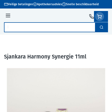
Ga naar de inhoud
Veilige betalingen
Apothekersadvies
Snelle beschikbaarheid
Menu
Zoek
Product, merk, categorie...
Sjankara Harmony Synergie 11ml