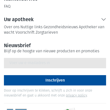
FAQ
Uw apotheek
Over ons
Nuttige links
Gezondheidsnieuws
Apotheker van
wacht
Voorschrift
Zorgtarieven
Nieuwsbrief
Blijf op de hoogte van nieuwe producten en promoties
E-mail adres
Inschrijven
Door op inschrijven te klikken, schrijft u zich in voor onze
nieuwsbrief en gaat u akkoord met onze
privacy policy
.