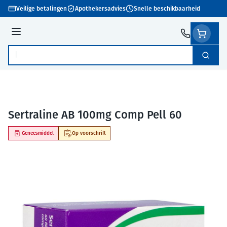
Ga naar de inhoud
Veilige betalingen
Apothekersadvies
Snelle beschikbaarheid
Menu
Zoek
Product, merk, categorie...
Sertraline AB 100mg Comp Pell 60
Geneesmiddel
Op voorschrift