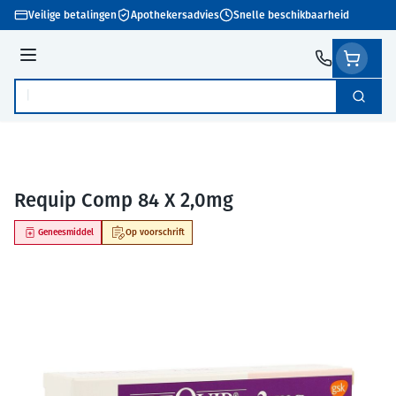
Ga naar de inhoud
Veilige betalingen
Apothekersadvies
Snelle beschikbaarheid
Menu
Zoek
Product, merk, categorie...
Requip Comp 84 X 2,0mg
Geneesmiddel
Op voorschrift