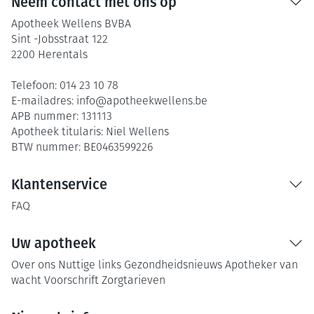
Neem contact met ons op
Apotheek Wellens BVBA
Sint -Jobsstraat 122
2200
Herentals
Telefoon:
014 23 10 78
E-mailadres:
info@
apotheekwellens.be
APB nummer:
131113
Apotheek titularis:
Niel Wellens
BTW nummer:
BE0463599226
Klantenservice
FAQ
Uw apotheek
Over ons
Nuttige links
Gezondheidsnieuws
Apotheker van
wacht
Voorschrift
Zorgtarieven