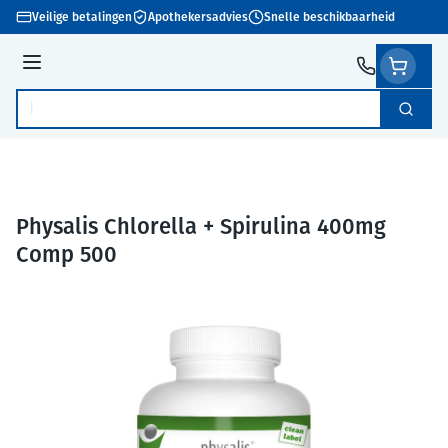
Ga naar de inhoud
Veilige betalingen
Apothekersadvies
Snelle beschikbaarheid
Menu
Zoek
Product, merk, categorie...
Physalis Chlorella + Spirulina 400mg
Comp 500