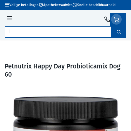
Ga naar de inhoud
Veilige betalingen
Apothekersadvies
Snelle beschikbaarheid
Menu
Zoek
Product, merk, categorie...
Petnutrix Happy Day Probioticamix Dog
60